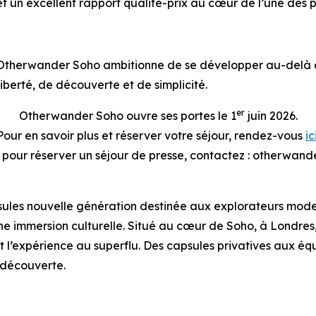
 un excellent rapport qualité-prix au cœur de l’une des p
Otherwander Soho ambitionne de se développer au-delà d
liberté, de découverte et de simplicité.
er
Otherwander Soho ouvre ses portes le 1
juin 2026.
Pour en savoir plus et réserver votre séjour, rendez-vous
ic
u pour réserver un séjour de presse, contactez : otherw
es nouvelle génération destinée aux explorateurs moderne
t une immersion culturelle. Situé au cœur de Soho, à Lon
 l’expérience au superflu. Des capsules privatives aux équ
a découverte.