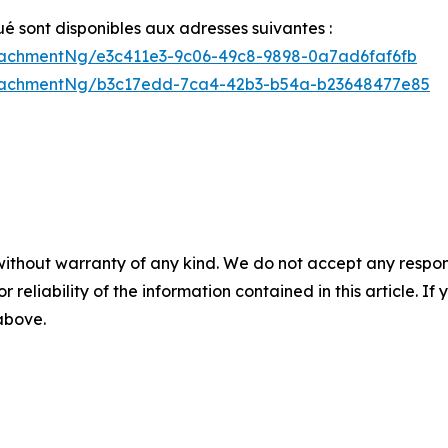
sont disponibles aux adresses suivantes :
achmentNg/e3c411e3-9c06-49c8-9898-0a7ad6faf6fb
tachmentNg/b3c17edd-7ca4-42b3-b54a-b23648477e85
without warranty of any kind. We do not accept any responsib
r reliability of the information contained in this article. I
 above.