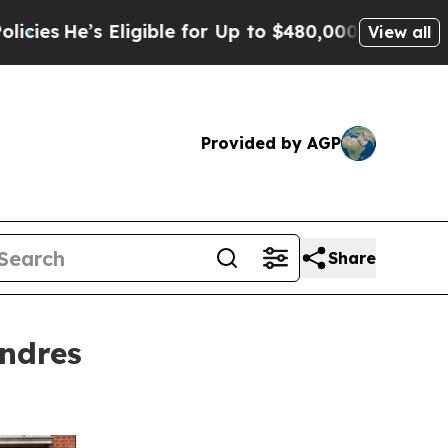
Eligible for Up to $480,000 After Being Wrongly
View all
Provided by AGP
Share
ndres